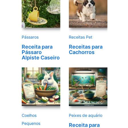
e
v
í
d
e
Pássaros
Receitas Pet
o
Receita para
Receitas para
Pássaro
Cachorros
Alpiste Caseiro
Coelhos
Peixes de aquário
Pequenos
Receita para