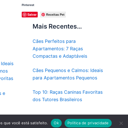
Pinterest
Salvar
Receitas Pet
Mais Recentes…
Cães Perfeitos para
Apartamentos: 7 Raças
Compactas e Adaptáveis
Ideais
Cães Pequenos e Calmos: Ideais
enos
para Apartamentos Pequenos
oritas
Top 10: Raças Caninas Favoritas
s e
dos Tutores Brasileiros
Pet
s que você está satisfeito.
Ok
Política de privacidade