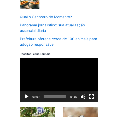
Qual o Cachorro do Momento?
Panorama jornalístico: sua atualização
essencial diária
Prefeitura oferece cerca de 100 animais para
adoção responsável
Receitas Pet no Toutube
T
o
c
a
d
00:00
08:07
o
r
d