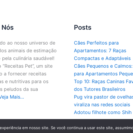
 Nós
Posts
do ao nosso universo de
Cães Perfeitos para
los animais de estimação
Apartamentos: 7 Raças
 pela culinária saudável!
Compactas e Adaptáveis
“Receitas Pet”, um site
Cães Pequenos e Calmos: 
 a fornecer receitas
para Apartamentos Pequ
as e nutritivas para os
Top 10: Raças Caninas Fav
 peludos da sua
dos Tutores Brasileiros
Veja Mais…
Pug vira pastor de ovelha
viraliza nas redes sociais
Adotou filhote como Shih
pyright © 2026 - Todos os direitos reservados a Receitas 
experiência em nosso site. Se você continua a usar este site, assumimo