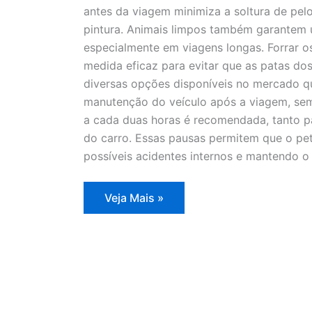
antes da viagem minimiza a soltura de pel
pintura. Animais limpos também garantem u
especialmente em viagens longas. Forrar 
medida eficaz para evitar que as patas do
diversas opções disponíveis no mercado qu
manutenção do veículo após a viagem, sem 
a cada duas horas é recomendada, tanto p
do carro. Essas pausas permitem que o pet
possíveis acidentes internos e mantendo o
Cuidados
Veja Mais »
essenciais
para
viajar
com
pets
sem
danos
ao
seu
carro