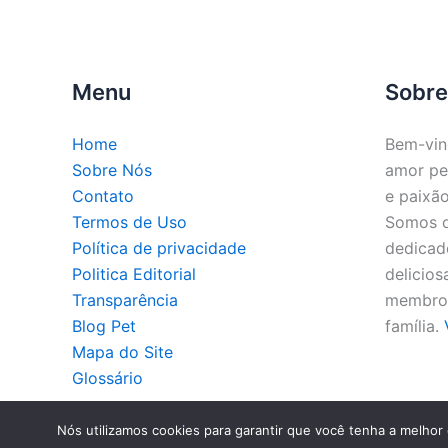
Menu
Sobre
Home
Bem-vin
Sobre Nós
amor pe
Contato
e paixão
Termos de Uso
Somos o 
Política de privacidade
dedicado
Politica Editorial
delicios
Transparência
membros
Blog Pet
família.
Mapa do Site
Glossário
Co
Nós utilizamos cookies para garantir que você tenha a melhor 