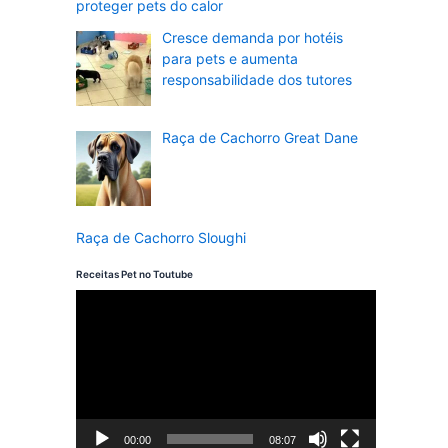
proteger pets do calor
Cresce demanda por hotéis
para pets e aumenta
responsabilidade dos tutores
Raça de Cachorro Great Dane
Raça de Cachorro Sloughi
Receitas Pet no Toutube
T
o
c
a
d
00:00
08:07
o