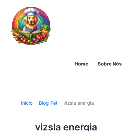
Ir
para
o
conteúdo
Home
Sobre Nós
Início
Blog Pet
vizsla energia
vizsla energia