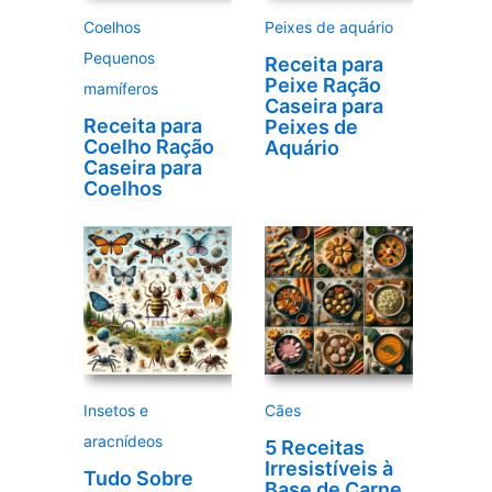
Coelhos
Peixes de aquário
Pequenos
Receita para
Peixe Ração
mamíferos
Caseira para
Receita para
Peixes de
Coelho Ração
Aquário
Caseira para
Coelhos
Insetos e
Cães
aracnídeos
5 Receitas
Irresistíveis à
Tudo Sobre
Base de Carne