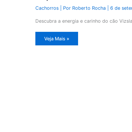
Cachorros
| Por
Roberto Rocha
|
6 de set
Descubra a energia e carinho do cão Vizsla
Raça
Veja Mais »
de
Cachorro
Vizsla