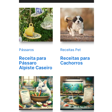
r
d
e
v
í
d
e
Pássaros
Receitas Pet
o
Receita para
Receitas para
Pássaro
Cachorros
Alpiste Caseiro