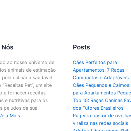
 Nós
Posts
do ao nosso universo de
Cães Perfeitos para
los animais de estimação
Apartamentos: 7 Raças
 pela culinária saudável!
Compactas e Adaptáveis
“Receitas Pet”, um site
Cães Pequenos e Calmos: 
 a fornecer receitas
para Apartamentos Pequ
as e nutritivas para os
Top 10: Raças Caninas Fav
 peludos da sua
dos Tutores Brasileiros
Veja Mais…
Pug vira pastor de ovelha
viraliza nas redes sociais
Adotou filhote como Shih