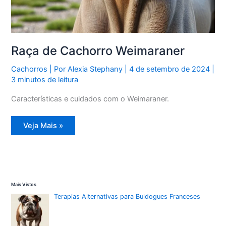
Raça de Cachorro Weimaraner
Cachorros
| Por
Alexia Stephany
|
4 de setembro de 2024
|
3 minutos de leitura
Características e cuidados com o Weimaraner.
Raça
Veja Mais »
de
Cachorro
Weimaraner
Mais Vistos
Terapias Alternativas para Buldogues Franceses