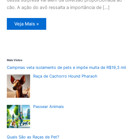
cão. A ação do avô ressalta a importância de […]
Avô
Veja Mais »
surpreende
cão
com
piscina
e
pet
vibra
de
Mais Vistos
alegria
e
Campinas veta isolamento de pets e impõe multa de R$19,3 mil
diversão
Raça de Cachorro Hound Pharaoh
Passear Animais
Quais São as Raças de Pet?