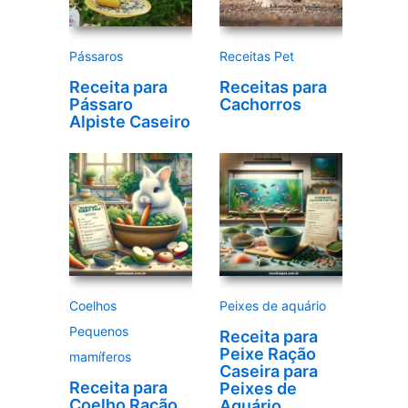
d
e
Pássaros
Receitas Pet
o
Receita para
Receitas para
Pássaro
Cachorros
Alpiste Caseiro
Coelhos
Peixes de aquário
Pequenos
Receita para
Peixe Ração
mamíferos
Caseira para
Receita para
Peixes de
Coelho Ração
Aquário