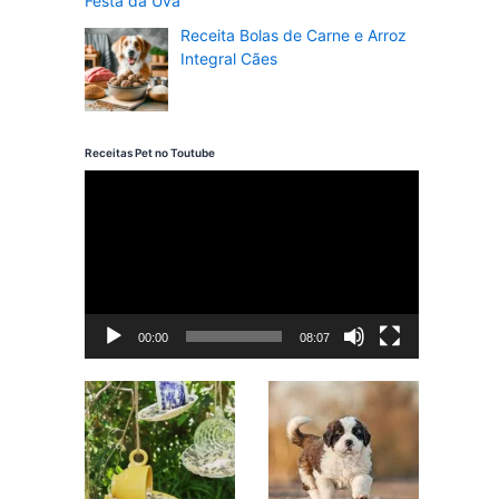
Festa da Uva
Receita Bolas de Carne e Arroz
Integral Cães
Receitas Pet no Toutube
T
o
c
a
d
00:00
08:07
o
r
d
e
v
í