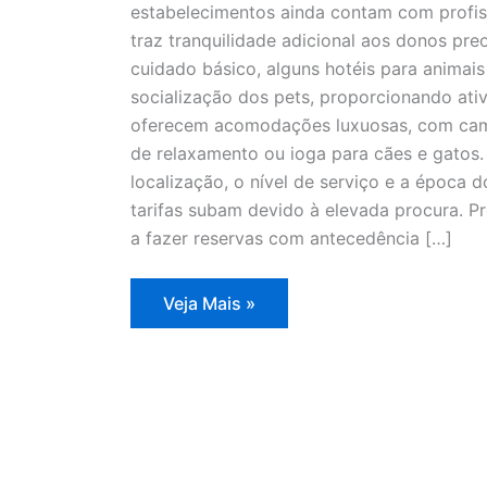
estabelecimentos ainda contam com profiss
traz tranquilidade adicional aos donos pr
cuidado básico, alguns hotéis para animai
socialização dos pets, proporcionando ativ
oferecem acomodações luxuosas, com cama
de relaxamento ou ioga para cães e gatos
localização, o nível de serviço e a época 
tarifas subam devido à elevada procura. 
a fazer reservas com antecedência […]
Refúgios
Veja Mais »
para
pets
enfrentam
alta
demanda
nas
férias