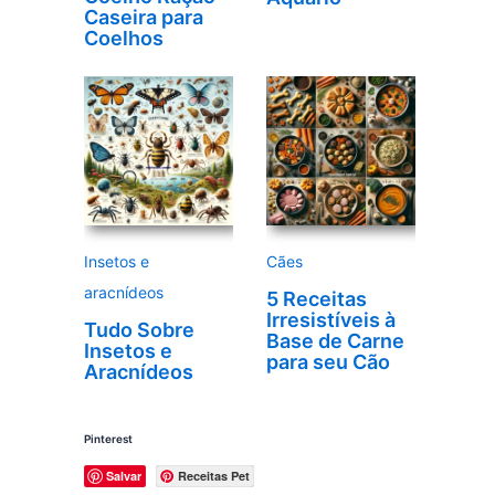
Caseira para
Coelhos
Insetos e
Cães
aracnídeos
5 Receitas
Irresistíveis à
Tudo Sobre
Base de Carne
Insetos e
para seu Cão
Aracnídeos
Pinterest
Salvar
Receitas Pet