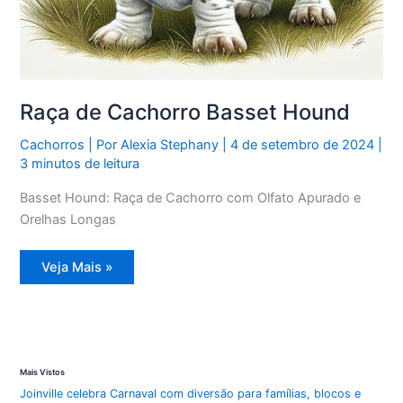
Raça de Cachorro Basset Hound
Cachorros
| Por
Alexia Stephany
|
4 de setembro de 2024
|
3 minutos de leitura
Basset Hound: Raça de Cachorro com Olfato Apurado e
Orelhas Longas
Raça
Veja Mais »
de
Cachorro
Basset
Hound
Mais Vistos
Joinville celebra Carnaval com diversão para famílias, blocos e