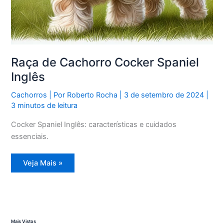
Raça de Cachorro Cocker Spaniel
Inglês
Cachorros
| Por
Roberto Rocha
|
3 de setembro de 2024
|
3 minutos de leitura
Cocker Spaniel Inglês: características e cuidados
essenciais.
Raça
Veja Mais »
de
Cachorro
Cocker
Spaniel
Inglês
Mais Vistos