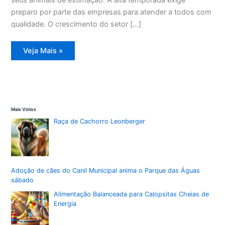
preparo por parte das empresas para atender a todos com
qualidade. O crescimento do setor […]
Férias
Veja Mais »
elevam
busca
por
hotéis
e
creches
para
pets
Mais Vistos
em
Santa
Raça de Cachorro Leonberger
Maria
Adoção de cães do Canil Municipal anima o Parque das Águas
sábado
Alimentação Balanceada para Calopsitas Cheias de
Energia