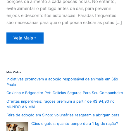
porções de alimento a cada poucas horas. No entanto,
evite alimentar o pet logo antes de sair, para prevenir
enjoos e desconfortos estomacais. Paradas frequentes
são necessárias para que o pet possa esticar as patas […]
Viagens
Veja Mais »
Seguras
com
Pets:
Conselhos
Essenciais
para
a
Estrada
Mais Vistos
Iniciativas promovem a adoção responsável de animais em São
Paulo
Coxinha e Brigadeiro Pet: Delícias Seguras Para Seu Companheiro
Ofertas imperdíveis: rações premium a partir de R$ 94,90 no
MUNDO ANIMAL
Feira de adoção em Sinop: voluntárias resgatam e abrigam pets
Cães e gatos: quanto tempo dura 1 kg de ração?