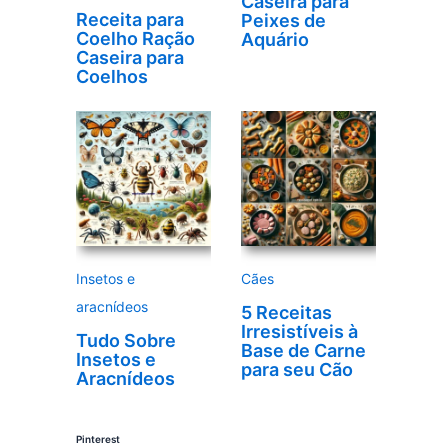
Caseira para
Receita para
Peixes de
Coelho Ração
Aquário
Caseira para
Coelhos
Insetos e
Cães
aracnídeos
5 Receitas
Irresistíveis à
Tudo Sobre
Base de Carne
Insetos e
para seu Cão
Aracnídeos
Pinterest