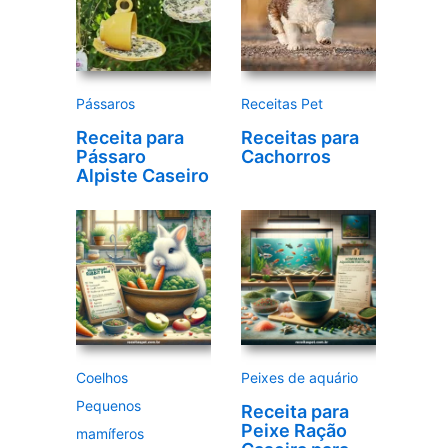
v
í
d
e
Pássaros
Receitas Pet
o
Receita para
Receitas para
Pássaro
Cachorros
Alpiste Caseiro
Coelhos
Peixes de aquário
Pequenos
Receita para
Peixe Ração
mamíferos