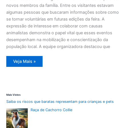
novos membros da família. Entre os visitantes estavam
algumas pessoas que buscaram informações sobre como
se tornar voluntárias em futuras edições da feira. A
expressão de interesse em colaborar com causas
animalistas demonstra o papel vital que esses eventos
desempenham na mobilização e conscientização da
população local. A equipe organizadora destacou que
Cinco
Veja Mais »
animais
ganham
novos
lares
na
Feira
do
Nubea
Mais Vistos
de
domingo
Saiba os riscos que baratas representam para crianças e pets
Raça de Cachorro Collie