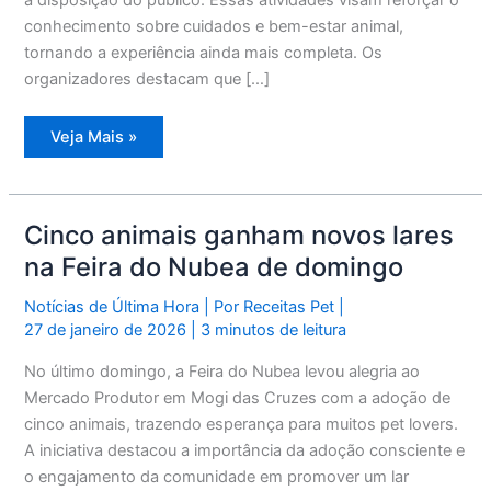
conhecimento sobre cuidados e bem-estar animal,
tornando a experiência ainda mais completa. Os
organizadores destacam que […]
Festival
Veja Mais »
de
Adoção
em
SP
Oferece
Mais
Cinco animais ganham novos lares
de
300
na Feira do Nubea de domingo
Pets
para
Novo
Notícias de Última Hora
| Por
Receitas Pet
|
Lar
27 de janeiro de 2026
|
3 minutos de leitura
No último domingo, a Feira do Nubea levou alegria ao
Mercado Produtor em Mogi das Cruzes com a adoção de
cinco animais, trazendo esperança para muitos pet lovers.
A iniciativa destacou a importância da adoção consciente e
o engajamento da comunidade em promover um lar