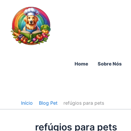
Ir
para
o
conteúdo
Home
Sobre Nós
Início
Blog Pet
refúgios para pets
refúgios para pets