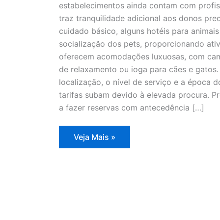
estabelecimentos ainda contam com profiss
traz tranquilidade adicional aos donos pr
cuidado básico, alguns hotéis para animai
socialização dos pets, proporcionando ativ
oferecem acomodações luxuosas, com cama
de relaxamento ou ioga para cães e gatos
localização, o nível de serviço e a época 
tarifas subam devido à elevada procura. 
a fazer reservas com antecedência […]
Refúgios
Veja Mais »
para
pets
enfrentam
alta
demanda
nas
férias