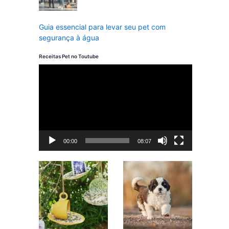
Guia essencial para levar seu pet com
segurança à água
Receitas Pet no Toutube
T
o
c
a
d
00:00
08:07
o
r
d
e
v
í
d