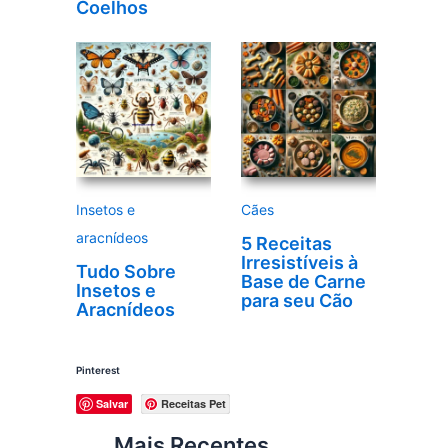
Coelhos
Insetos e
Cães
aracnídeos
5 Receitas
Irresistíveis à
Tudo Sobre
Base de Carne
Insetos e
para seu Cão
Aracnídeos
Pinterest
Salvar
Receitas Pet
Mais Recentes…