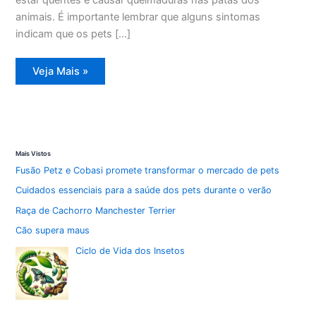
animais. É importante lembrar que alguns sintomas
indicam que os pets […]
Cuidados
Veja Mais »
Essenciais
para
Pets
no
Verão:
Orientações
da
Saúde
Mais Vistos
Fusão Petz e Cobasi promete transformar o mercado de pets
Cuidados essenciais para a saúde dos pets durante o verão
Raça de Cachorro Manchester Terrier
Cão supera maus
Ciclo de Vida dos Insetos