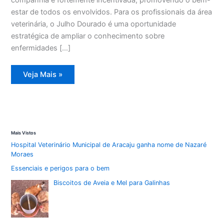
estar de todos os envolvidos. Para os profissionais da área
veterinária, o Julho Dourado é uma oportunidade
estratégica de ampliar o conhecimento sobre
enfermidades […]
Julho
Veja Mais »
Dourado:
avanço
na
saúde
animal
e
combate
a
Mais Vistos
zoonoses
Hospital Veterinário Municipal de Aracaju ganha nome de Nazaré
Moraes
Essenciais e perigos para o bem
Biscoitos de Aveia e Mel para Galinhas