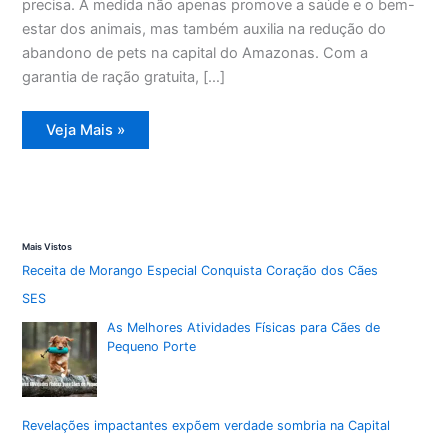
precisa. A medida não apenas promove a saúde e o bem-
estar dos animais, mas também auxilia na redução do
abandono de pets na capital do Amazonas. Com a
garantia de ração gratuita, […]
Manaus
Veja Mais »
amplia
prazo
para
inscrições
no
programa
Ração
do
Mais Vistos
Meu
Pet
Receita de Morango Especial Conquista Coração dos Cães
SES
As Melhores Atividades Físicas para Cães de
Pequeno Porte
Revelações impactantes expõem verdade sombria na Capital